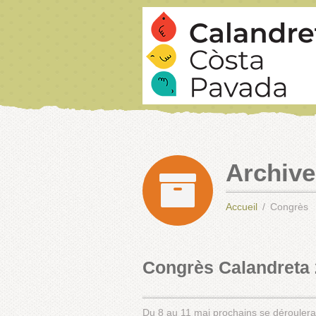
Archive
Accueil
Congrès
Congrès Calandreta
Du 8 au 11 mai prochains se déroulera