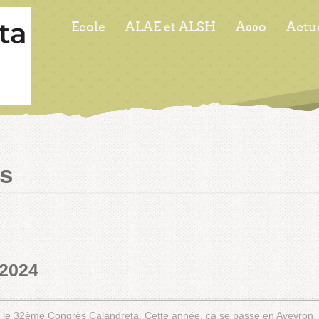
Ecole
ALAE et ALSH
Asso
Actu
s
 2024
 le 32ème Congrès Calandreta. Cette année, ça se passe en Aveyron, à 