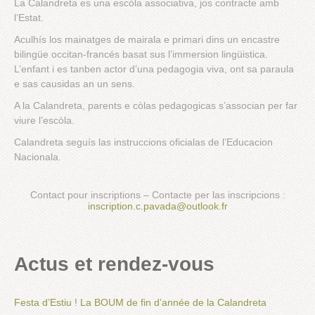
La Calandreta es una escòla associativa, jos contracte amb
l’Estat.
Aculhís los mainatges de mairala e primari dins un encastre
bilingüe occitan-francés basat sus l’immersion lingüistica.
L’enfant i es tanben actor d’una pedagogia viva, ont sa paraula
e sas causidas an un sens.
A la Calandreta, parents e còlas pedagogicas s’associan per far
viure l’escòla.
Calandreta seguís las instruccions oficialas de l’Educacion
Nacionala.
Contact pour inscriptions – Contacte per las inscripcions :
inscription.c.pavada@outlook.fr
Actus et rendez-vous
Festa d’Estiu ! La BOUM de fin d’année de la Calandreta