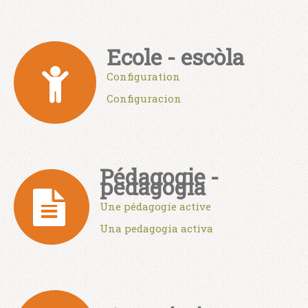
Ecole - escòla
Configuration
Configuracion
Pédagogie -
pedagogia
Une pédagogie active
Una pedagogia activa