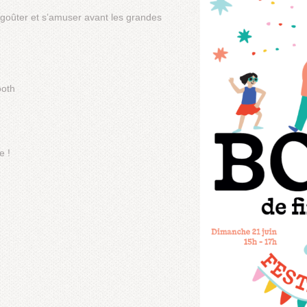
 goûter et s’amuser avant les grandes
ooth
e !