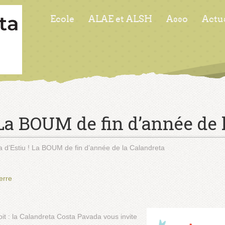
Ecole
ALAE et ALSH
Asso
Actu
! La BOUM de fin d’année de 
a d’Estiu ! La BOUM de fin d’année de la Calandreta
erre
oit : la Calandreta Costa Pavada vous invite