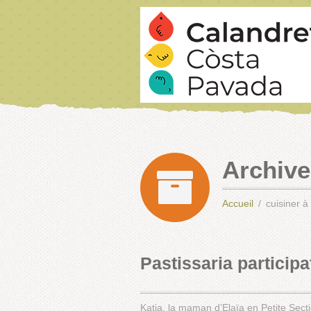
Archive
Accueil
cuisiner à 
Pastissaria participa
Katja, la maman d’Elaïa en Petite Sec