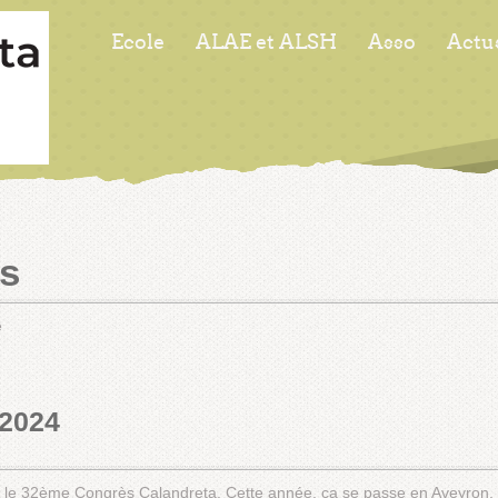
Ecole
ALAE et ALSH
Asso
Actu
s
e
 2024
 le 32ème Congrès Calandreta. Cette année, ça se passe en Aveyron, à 