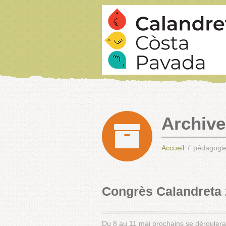
Archive
Accueil
pédagogi
Congrès Calandreta
Du 8 au 11 mai prochains se déroulera