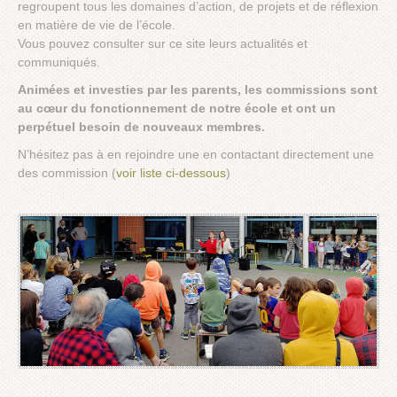
regroupent tous les domaines d’action, de projets et de réflexion
en matière de vie de l’école.
Vous pouvez consulter sur ce site leurs actualités et
communiqués.
Animées et investies par les parents, les commissions sont
au cœur du fonctionnement de notre école et ont un
perpétuel besoin de nouveaux membres.
N’hésitez pas à en rejoindre une en contactant directement une
des commission (
voir liste ci-dessous
)