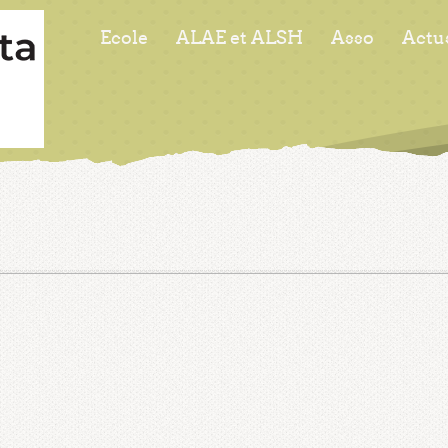
Ecole
ALAE et ALSH
Asso
Actu