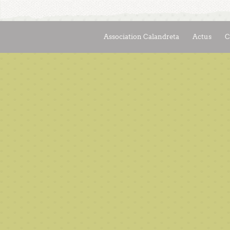
Association Calandreta
Actus
C