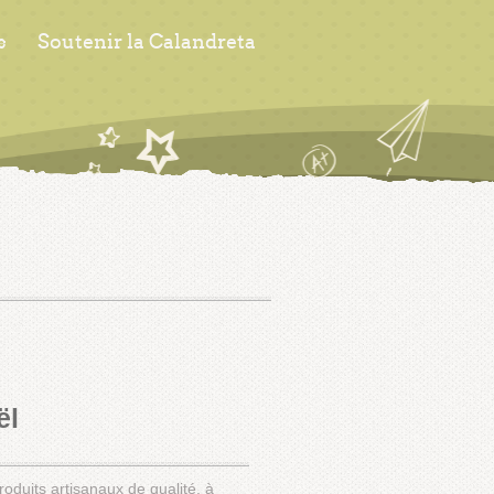
s
Soutenir la Calandreta
ël
duits artisanaux de qualité, à