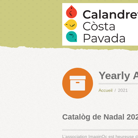
Yearly 
Accueil
2021
Catalòg de Nadal 20
L’association ImaginOc est heureuse d