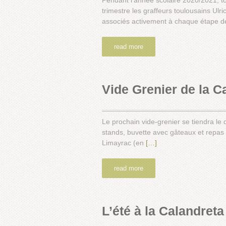
Pendant l’année scolaire 2020/2021, tou
trimestre les graffeurs toulousains Ulri
associés activement à chaque étape d
read more
Vide Grenier de la C
Le prochain vide-grenier se tiendra le
stands, buvette avec gâteaux et repas fa
Limayrac (en
[…]
read more
L’été à la Calandreta 