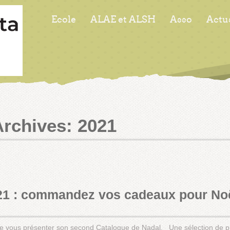
Ecole
ALAE et ALSH
Asso
Actu
Archives:
2021
21 : commandez vos cadeaux pour No
e vous présenter son second Catalogue de Nadal. Une sélection de pro