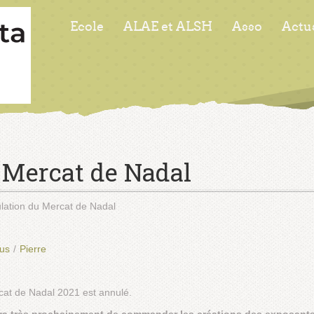
Ecole
ALAE et ALSH
Asso
Actu
 Mercat de Nadal
lation du Mercat de Nadal
ous
/
Pierre
rcat de Nadal 2021 est annulé.