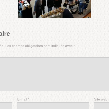
aire
ée.
Les champs obligatoires sont indiqués avec
*
E-mail
*
Site web