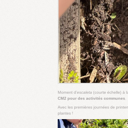
Moment d’
escaleta
(courte échelle) à
CM2 pour des activités communes
.
Avec les premières journées de printem
plantes !