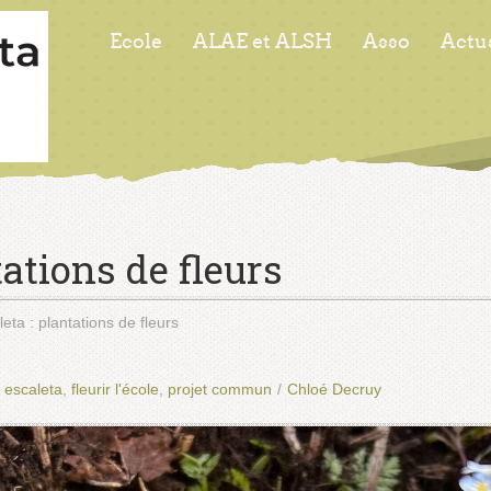
Ecole
ALAE et ALSH
Asso
Actu
tations de fleurs
eta : plantations de fleurs
escaleta
,
fleurir l'école
,
projet commun
/
Chloé Decruy