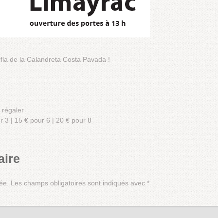
fla de la Calandreta Costa Pavada !
 régaler
r 3 | 15 € pour 6 | 20 € pour 8
aire
ée.
Les champs obligatoires sont indiqués avec
*