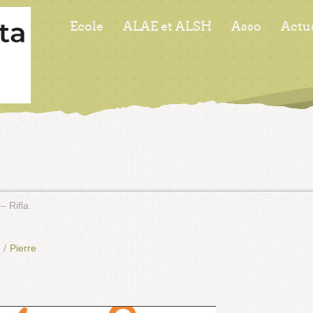
Ecole
ALAE et ALSH
Asso
Actu
– Rifla
/
Pierre