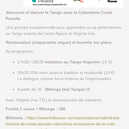
découvrir et danser le Tango avec la Calandreta Costa
Pavada
.
Une journée exceptionnelle pour apprendre ou se perfectionner
au Tango auprès de Cesar Agazzi et Virginia Uva.
Restauration (empanadas vegan) et buvette sur place
Au programme :
17h30 / 18h30
initiation au Tango Argentin
(15 €)
18h30 /20h inter/ avancé tradition et modernité (15 €).
Le dialogue comme force motrice de l’improvisation
A partir de 20 :
Milonga (bal Tango)
6€
Avec Virginia Uva T.D.j et demostración de maestros
Forfait 1 cours + Milonga : 18€
Billeterie :
https://www.helloasso.com/associations/calendreta-
tolzana-de-costa-pavada-calendreta-toulousaine-de-la-cote-