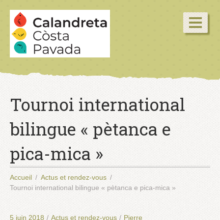
Tournoi international
bilingue « pètanca e
pica-mica »
Accueil
Actus et rendez-vous
Tournoi international bilingue « pètanca e pica-mica »
5 juin 2018
/
Actus et rendez-vous
/
Pierre