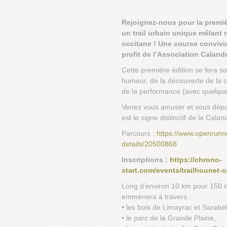
Rejoignez-nous pour la premiè
un trail urbain unique mêlant na
occitane ! Une course convivia
profit de l’Association Caland
Cette première édition se fera s
humeur, de la découverte de la c
de la performance (avec quelque
Venez vous amuser et vous dépass
est le signe distinctif de la Calan
Parcours :
https://www.openrunn
details/20500868
Inscriptions :
https://chrono-
start.com/events/trailhounet-c
Long d’environ 10 km pour 150 m
emmènera à travers :
• les bois de Limayrac et Sarabel
• le parc de la Grande Plaine,