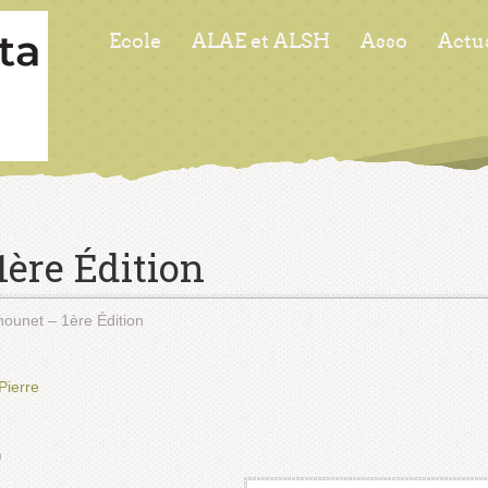
Ecole
ALAE et ALSH
Asso
Actu
1ère Édition
lhounet – 1ère Édition
Pierre
h