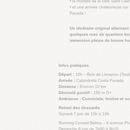
• la montée de la côte Saint Clair
• et une arrivée chaleureuse sur 
Pavada !
Un itinéraire original alternan
quelques rues de quartiers bor
immersion pleine de bonne hum
Infos pratiques
Départ :
10h – Bois de Limayrac (Toul
Arrivée :
Calandreta Costa Pavada
Distance :
Environ 10 km
Dénivelé positif :
150 m D+
Ambiance : Conviviale, festive et sol
Retrait des dossards
Samedi 7 juin de 10h à 14h
Running Conseil Balma – 4 avenue Pr
Dimanche 8 juin de 7h00 à 9h10