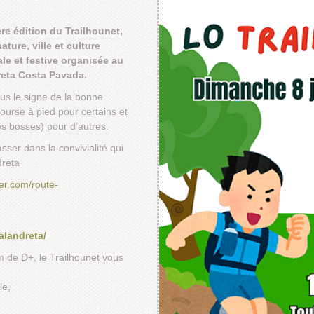
re édition du Trailhounet,
ture, ville et culture
le et festive organisée au
reta Costa Pavada.
ous le signe de la bonne
ourse à pied pour certains et
s bosses) pour d’autres.
er dans la convivialité qui
dreta
er.com/route-
alandreta/
 de D+, le Trailhounet vous
le,