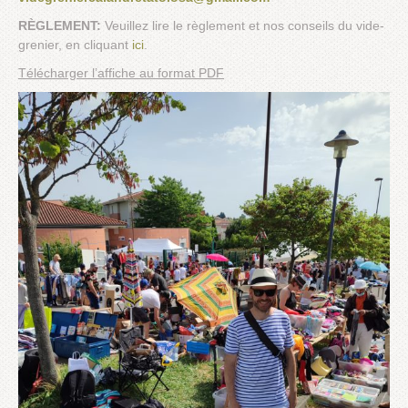
RÈGLEMENT:
Veuillez lire le règlement et nos conseils du vide-
grenier, en cliquant
ici
.
Télécharger l’affiche au format PDF