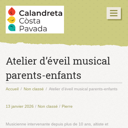
Atelier d’éveil musical
parents-enfants
Accueil
Non classé
Atelier d’éveil musical parents-enfants
13 janvier 2026
/
Non classé
/
Pierre
Musicienne intervenante depuis plus de 10 ans, altiste et