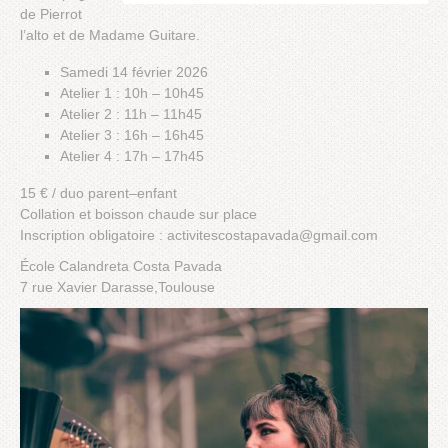
de Pierrot
l’alto et de Madame Guitare.
Samedi 14 février 2026
Atelier 1 : 10h – 10h45
Atelier 2 : 11h – 11h45
Atelier 3 : 16h – 16h45
Atelier 4 : 17h – 17h45
15 € / duo parent–enfant
Collation et boisson chaude sur place
Inscription obligatoire : activitescostapavada@gmail.com
École Calandreta Costa Pavada
7 rue Xavier Darasse,Toulouse