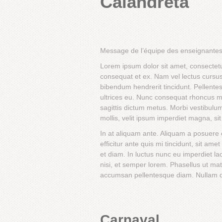
Calandreta
Message de l’équipe des enseignante
Lorem ipsum dolor sit amet, consectetur
consequat et ex. Nam vel lectus cursus, t
bibendum hendrerit tincidunt. Pellentes
ultrices eu. Nunc consequat rhoncus m
sagittis dictum metus. Morbi vestibulu
mollis, velit ipsum imperdiet magna, s
In at aliquam ante. Aliquam a posuere
efficitur ante quis mi tincidunt, sit am
et diam. In luctus nunc eu imperdiet l
nisi, et semper lorem. Phasellus ut mat
accumsan pellentesque diam. Nullam qu
Carnaval