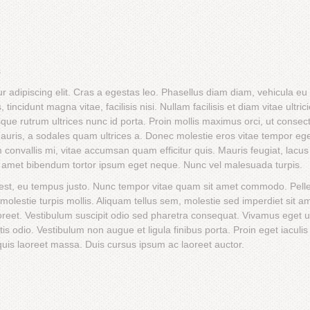
s
 adipiscing elit. Cras a egestas leo. Phasellus diam diam, vehicula eu t
incidunt magna vitae, facilisis nisi. Nullam facilisis et diam vitae ultri
que rutrum ultrices nunc id porta. Proin mollis maximus orci, ut consec
auris, a sodales quam ultrices a. Donec molestie eros vitae tempor eg
m convallis mi, vitae accumsan quam efficitur quis. Mauris feugiat, lac
it amet bibendum tortor ipsum eget neque. Nunc vel malesuada turpis.
 est, eu tempus justo. Nunc tempor vitae quam sit amet commodo. Pel
et molestie turpis mollis. Aliquam tellus sem, molestie sed imperdiet sit a
aoreet. Vestibulum suscipit odio sed pharetra consequat. Vivamus eget 
tis odio. Vestibulum non augue et ligula finibus porta. Proin eget iaculi
is laoreet massa. Duis cursus ipsum ac laoreet auctor.