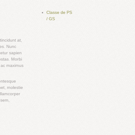
Classe de PS
/ GS
incidunt at,
cies. Nunc
tetur sapien
estas. Morbi
us ac maximus
lentesque
met, molestie
ullamcorper
s sem,