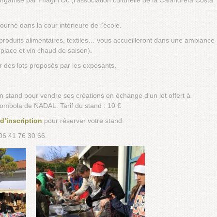
rganisé par Imagin’Oc (l’association culturelle de la Calandreta Costa
rné dans la cour intérieure de l’école.
produits alimentaires, textiles… vous accueilleront dans une ambiance
r place et vin chaud de saison).
 des lots proposés par les exposants.
n stand pour vendre ses créations en échange d’un lot offert à
 tombola de NADAL. Tarif du stand : 10 €
 d’inscription
pour réserver votre stand.
06 41 76 30 66.