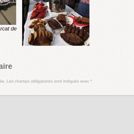
rcat de
aire
ée.
Les champs obligatoires sont indiqués avec
*