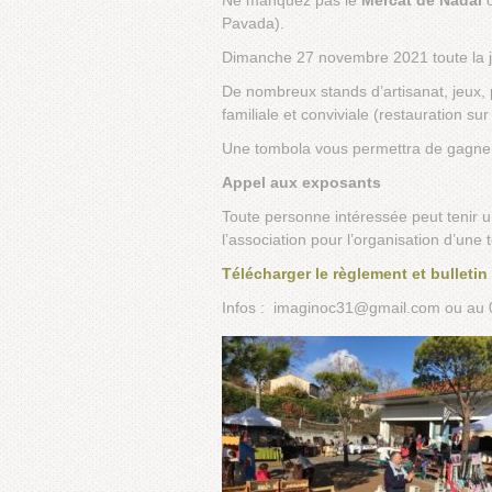
Ne manquez pas le
Mercat de Nadal
o
Pavada).
Dimanche 27 novembre 2021 toute la jou
De nombreux stands d’artisanat, jeux, 
familiale et conviviale (restauration su
Une tombola vous permettra de gagner
Appel aux exposants
Toute personne intéressée peut tenir u
l’association pour l’organisation d’une
Télécharger le règlement et bulletin
Infos : imaginoc31@gmail.com ou au 