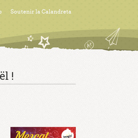
s
Soutenir la Calandreta
l !