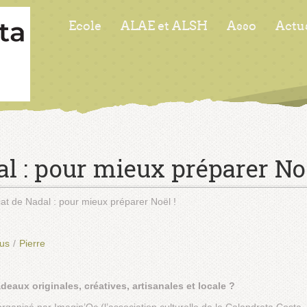
Ecole
ALAE et ALSH
Asso
Actu
l : pour mieux préparer Noë
at de Nadal : pour mieux préparer Noël !
ous
/
Pierre
eaux originales, créatives, artisanales et locale ?