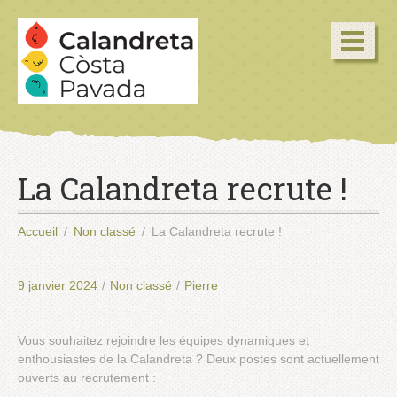
La Calandreta recrute !
Accueil
Non classé
La Calandreta recrute !
9 janvier 2024
/
Non classé
/
Pierre
Vous souhaitez rejoindre les équipes dynamiques et
enthousiastes de la Calandreta ? Deux postes sont actuellement
ouverts au recrutement :